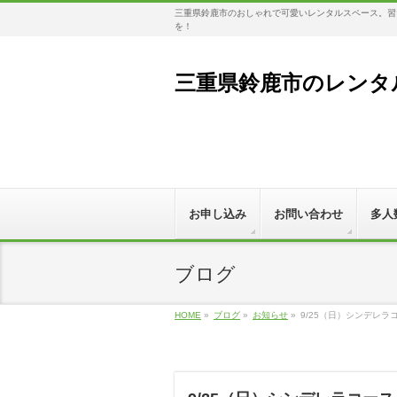
三重県鈴鹿市のおしゃれで可愛いレンタルスペース。習い
を！
三重県鈴鹿市のレンタル
お申し込み
お問い合わせ
多人
ブログ
HOME
»
ブログ
»
お知らせ
»
9/25（日）シンデレラ