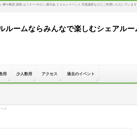
事や教室,講座,セミナー,サロン,展示会,１ｄａｙイベント,写真撮影などにご利用いただいていま
ルームならみんなで楽しむシェアルーム,Bl
数用
少人数用
アクセス
過去のイベント
コース