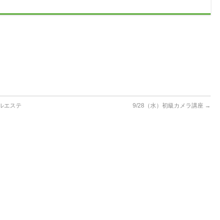
ャルエステ
9/28（水）初級カメラ講座
→