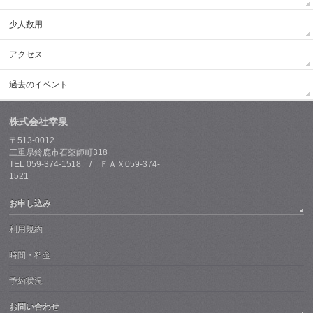
少人数用
アクセス
過去のイベント
株式会社幸泉
〒513-0012
三重県鈴鹿市石薬師町318
TEL 059-374-1518 / ＦＡＸ059-374-
1521
お申し込み
利用規約
時間・料金
予約状況
お問い合わせ