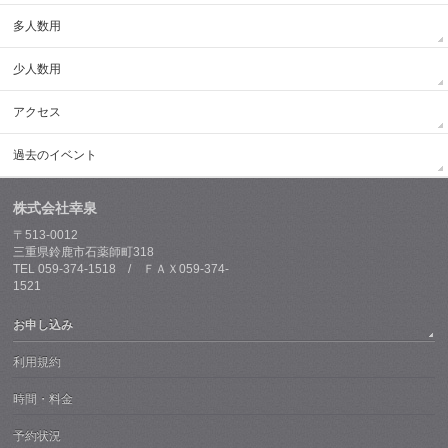
多人数用
少人数用
アクセス
過去のイベント
株式会社幸泉
〒513-0012
三重県鈴鹿市石薬師町318
TEL 059-374-1518 / ＦＡＸ059-374-
1521
お申し込み
利用規約
時間・料金
予約状況