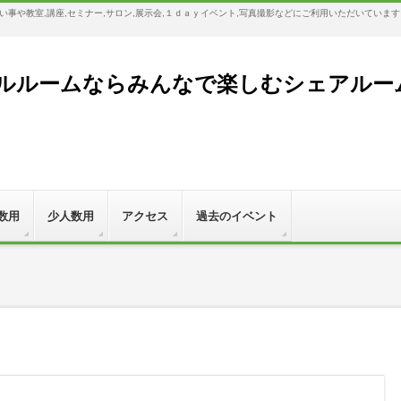
事や教室,講座,セミナー,サロン,展示会,１ｄａｙイベント,写真撮影などにご利用いただいていま
ルームならみんなで楽しむシェアルーム,Bl
数用
少人数用
アクセス
過去のイベント