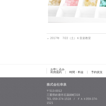
←
2017年 7/22（土）Ｋ音楽教室
お申し込み
利用規約
時間・料金
予約状況
株式会社幸泉
〒513-0012
三重県鈴鹿市石薬師町318
TEL 059-374-1518 / ＦＡＸ059-374-
1521