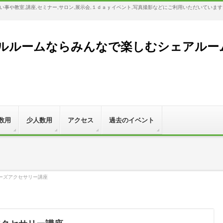
事や教室,講座,セミナー,サロン,展示会,１ｄａｙイベント,写真撮影などにご利用いただいていま
ルームならみんなで楽しむシェアルーム,Bl
数用
少人数用
アクセス
過去のイベント
）ビーズアクセサリー講座