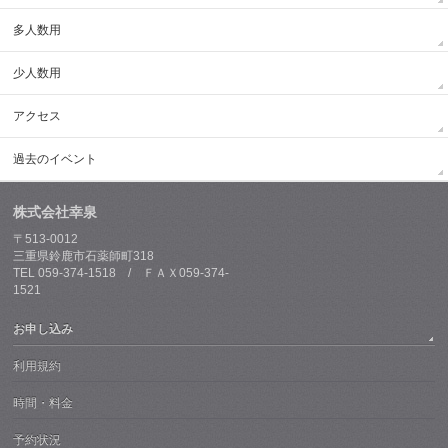
多人数用
少人数用
アクセス
過去のイベント
株式会社幸泉
〒513-0012
三重県鈴鹿市石薬師町318
TEL 059-374-1518 / ＦＡＸ059-374-
1521
お申し込み
利用規約
時間・料金
予約状況