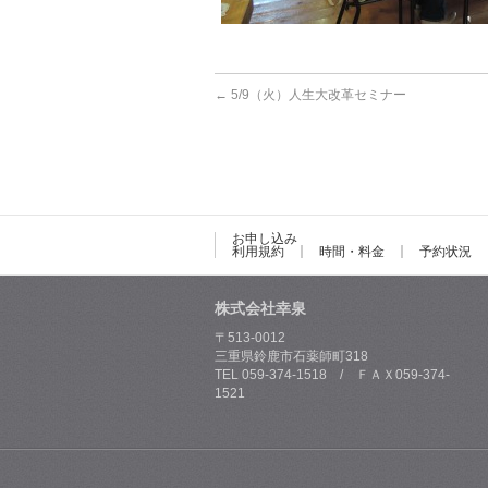
←
5/9（火）人生大改革セミナー
お申し込み
利用規約
時間・料金
予約状況
株式会社幸泉
〒513-0012
三重県鈴鹿市石薬師町318
TEL 059-374-1518 / ＦＡＸ059-374-
1521