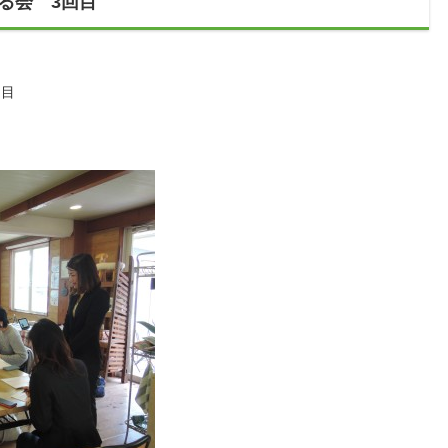
くる会 3回目
回目