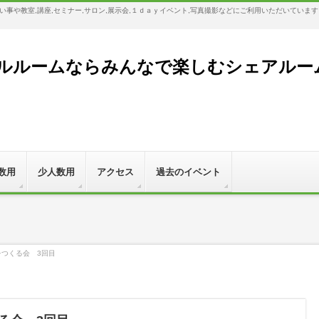
事や教室,講座,セミナー,サロン,展示会,１ｄａｙイベント,写真撮影などにご利用いただいていま
ルームならみんなで楽しむシェアルーム,Bl
数用
少人数用
アクセス
過去のイベント
をつくる会 3回目