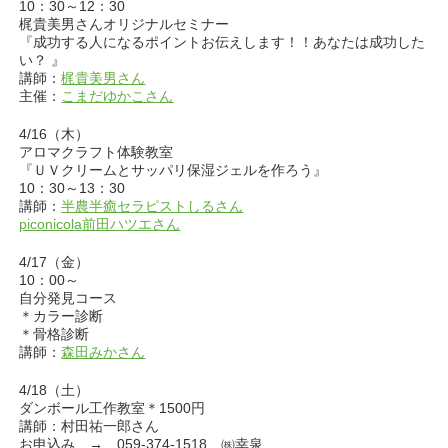
10：30～12：30
梶貴美男さんオリジナルセミナー
『成功する人になるポイントお伝えします！！あなたは成功した
い？ 』
講師：
梶貴美男さん
主催：
こまだゆかこさん
4/16（木）
アロマクラフト体験教室
『ＵＶクリームとサッパリ保湿ジェルを作ろう』
10：30～13：30
講師：
半農半癒セラピストしるさん
piconicola前田ハツエさん
4/17（金）
10：00～
自分発見コース
＊カラー診断
＊骨格診断
講師：
森田みかさん
4/18（土）
ダンボール工作教室＊1500円
講師：村田祐一郎さん
お申込み → 059-374-1518 ㈱幸泉