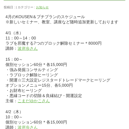
投稿日 : | カテゴリー :
お知らせ
4月のKOUSEN＆プチブランのスケジュール
※新しいセミナー、教室、講座など随時追加更新しております
4/1（水）
11：00～14：00
ラブを邪魔する7つのブロック解除セミナー＊8000円
講師：
波岸歩さん
15：00～
個別セッション60分＊各15,000円
・強み発掘コンサルティング
・ラブロック解除ヒーリング
・開運☆三大設定レジスタードトレードマークヒーリング
オプションメニュー15分、各5,000円
・お財布ヒーリング
・悪縁コードの切除＆良縁結び・開運設定
主催：
こまだゆかこさん
4/2（木）
10：00～
個別セッション60分＊各15,000円
講師：
波岸歩さん