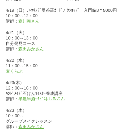
4/19（日）ﾁｬﾈﾘﾝｸﾞ曼茶羅ｶｰﾄﾞﾜｰｸｼｮｯﾌﾟ 入門編3＊5000円
10：00～12：00
講師：
森川舞さん
4/21（火）
10：00～13：00
自分発見コース
講師：
森田みかさん
4/22（水）
11：00～15：00
麦くらぶ
4/23(木）
12：00～16：00
ﾊﾝﾄﾞﾒｲﾄﾞ石けんﾏｲｽﾀｰ養成講座
講師：
半農半癒ｾﾗﾋﾟｽﾄしるさん
4/23（木）
10：00～
グループメイクレッスン
講師：
森田みかさん