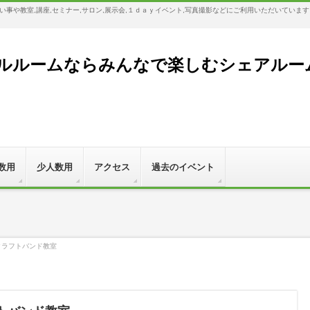
事や教室,講座,セミナー,サロン,展示会,１ｄａｙイベント,写真撮影などにご利用いただいていま
ルームならみんなで楽しむシェアルーム,Bl
数用
少人数用
アクセス
過去のイベント
）クラフトバンド教室