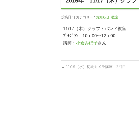
2016年 11/17（木）クラ
投稿日 : | カテゴリー :
お知らせ
,
教室
11/17（木）クラフトバンド教室
ﾌﾟﾁﾌﾞﾗﾝ 10：00～12：00
講師：
小倉みほ子
さん
←
11/16（水）初級カメラ講座 2回目