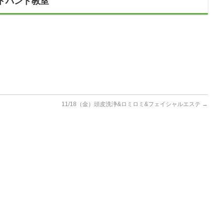
フトバンド教室
11/18（金）頭皮洗浄&ロミロミ&フェイシャルエステ
→