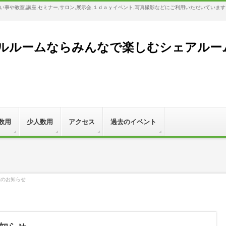
事や教室,講座,セミナー,サロン,展示会,１ｄａｙイベント,写真撮影などにご利用いただいていま
ルームならみんなで楽しむシェアルーム,Bl
数用
少人数用
アクセス
過去のイベント
業のお知らせ