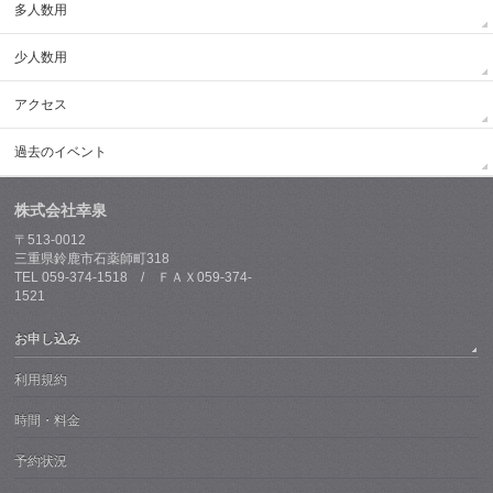
多人数用
少人数用
アクセス
過去のイベント
株式会社幸泉
〒513-0012
三重県鈴鹿市石薬師町318
TEL 059-374-1518 / ＦＡＸ059-374-
1521
お申し込み
利用規約
時間・料金
予約状況