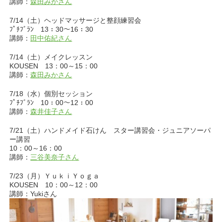
講師：
森田みかさん
7/14（土）ヘッドマッサージと整顔練習会
ﾌﾟﾁﾌﾞﾗﾝ 13：30～16：30
講師：
田中佑紀さん
7/14（土）メイクレッスン
KOUSEN 13：00～15：00
講師：
森田みかさん
7/18（水）個別セッション
ﾌﾟﾁﾌﾞﾗﾝ 10：00～12：00
講師：
森井佳子さん
7/21（土）ハンドメイド石けん スター講習会・ジュニアソーパ
ー講習
10：00～16：00
講師：
三谷美奈子さん
7/23（月）ＹｕｋｉＹｏｇａ
KOUSEN 10：00～12：00
講師：Yukiさん