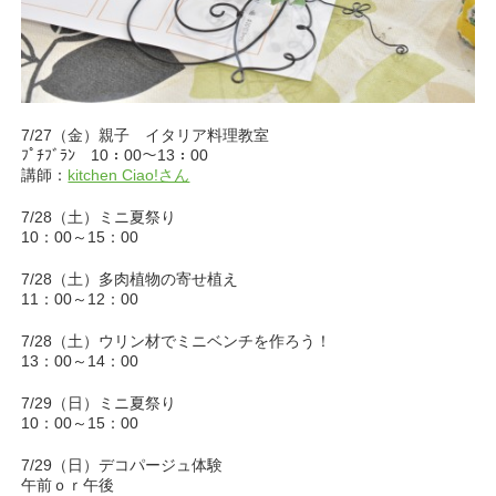
7/27（金）親子 イタリア料理教室
ﾌﾟﾁﾌﾞﾗﾝ 10：00～13：00
講師：
kitchen Ciao!さん
7/28（土）ミニ夏祭り
10：00～15：00
7/28（土）多肉植物の寄せ植え
11：00～12：00
7/28（土）ウリン材でミニベンチを作ろう！
13：00～14：00
7/29（日）ミニ夏祭り
10：00～15：00
7/29（日）デコパージュ体験
午前ｏｒ午後