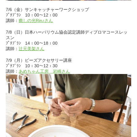
7/6（金）サンキャッチャーワークショップ
ﾌﾟﾁﾌﾞﾗﾝ 10：00～12：00
講師：
癒しの光Rin♪さん
7/8（日）日本ハーバリウム協会認定講師ディプロマコースレッ
スン
ﾌﾟﾁﾌﾞﾗﾝ 14：00～18：00
講師：
辻元美架さん
7/9（月）ビーズアクセサリー講座
ﾌﾟﾁﾌﾞﾗﾝ 10：30～12：30
講師：
あめちゃん工房 岩崎さん