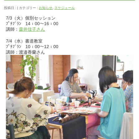
投稿日 : | カテゴリー :
お知らせ
,
スケジュール
7/3（火）個別セッション
ﾌﾟﾁﾌﾞﾗﾝ 14：00～16：00
講師：
森井佳子さん
7/4（水）書道教室
ﾌﾟﾁﾌﾞﾗﾝ 10：00～12：00
講師：渡邉香蘭さん