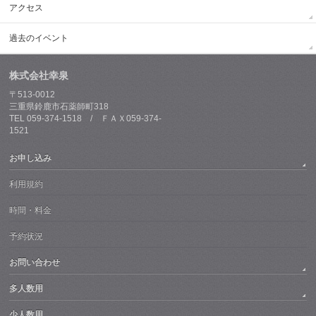
アクセス
過去のイベント
株式会社幸泉
〒513-0012
三重県鈴鹿市石薬師町318
TEL 059-374-1518 / ＦＡＸ059-374-
1521
お申し込み
利用規約
時間・料金
予約状況
お問い合わせ
多人数用
少人数用