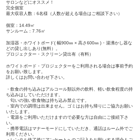
サロンなどにオススメ！
完全個室
最大収容人数：6名様（人数が超える場合はご相談下さい）
個室：14.49㎡
サンルーム：7.76㎡
加湿器・ホワイトボード( 幅900㎜ × 高さ600㎜ )・湯沸かし器な
どの貸し出しあり(無料）。
プロジェクター・スクリーン貸出有（有料）
ホワイトボード・プロジェクターをご利用される場合は事前予約
をお願い致します。
詳しくはお問い合わせ下さい。
・飲食の持ち込みはアルコール類以外の飲料、軽い飲食程度の持
ち込みはしていただけます。
匂いの強い飲食物は持ち込み禁止です。
・室内での調理は出来ません。ゴミはお持ち帰りにご協力お願い
いたします。
・電源をご利用いただけますので必要な方は自由にご接続下さ
い。
・携帯電話はマナーモードにしていただき、通話はルーム外でご
利用ください。
・レンタル終了後にアンケートへのご記入をお願いする場合もご